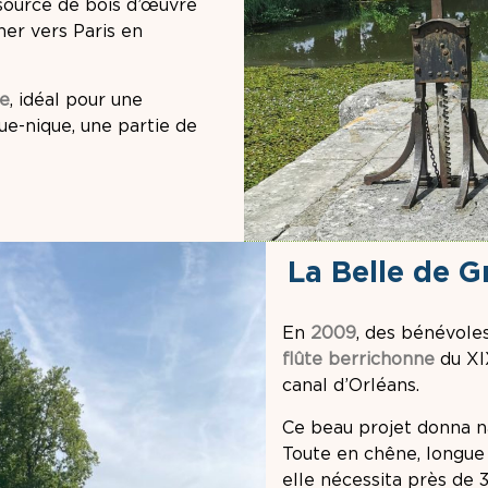
source de bois d’œuvre
ner vers Paris en
ge
, idéal pour une
ue-nique, une partie de
La Belle de G
En
2009
, des bénévole
flûte berrichonne
du XI
canal d’Orléans.
Ce beau projet donna n
Toute en chêne, longue
elle nécessita près de 