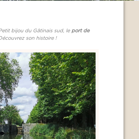
 Petit bijou du Gâtinais sud, le
port de
Découvrez son histoire !