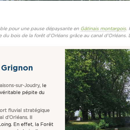
able pour une pause dépaysante en
Gâtinais montargois
.
 du bois de la forêt d’Orléans grâce au canal d’Orléans. 
e Grignon
Maisons-sur-Joudry
, le
véritable pépite du
ort fluvial stratégique
al d’Orléans
. Il
Loing. En effet, la Forêt