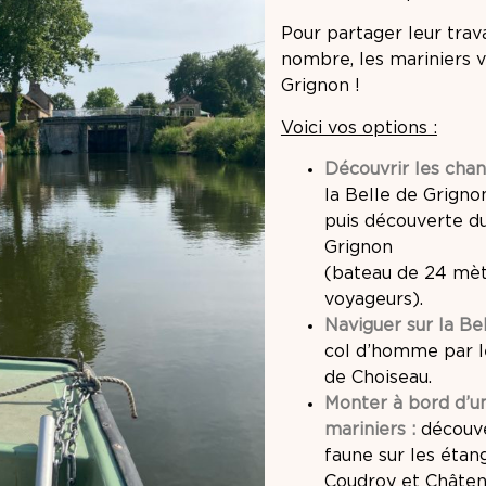
Pour partager leur trava
nombre, les mariniers vo
Grignon !
Voici vos options :
Découvrir les chan
la Belle de Grigno
puis découverte d
Grignon
(bateau de 24 mèt
voyageurs).
Naviguer sur la Be
col d’homme par le
de Choiseau.
Monter à bord d’u
mariniers :
découve
faune sur les étan
Coudroy et Châten