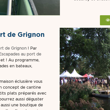
rt de Grignon
ort de Grignon
! Par
Escapades au port de
let ! Au programme,
lades en bateaux,
 maison éclusière vous
n concept de cantine
etits plats préparés avec
 pourrez aussi déguster
t aussi une boutique de