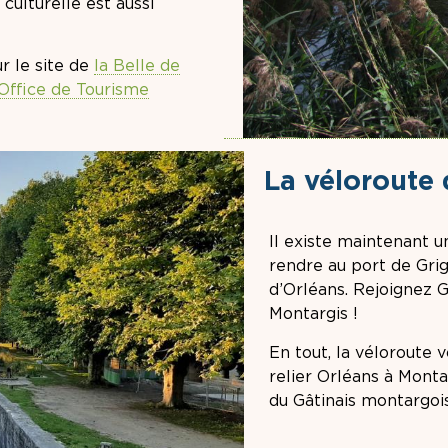
ulturelle est aussi
r le site de
la Belle de
’Office de Tourisme
La véloroute 
Il existe maintenant u
rendre au port de Grig
d’Orléans. Rejoignez G
Montargis !
En tout, la vélorout
relier Orléans à Monta
du Gâtinais montargois 