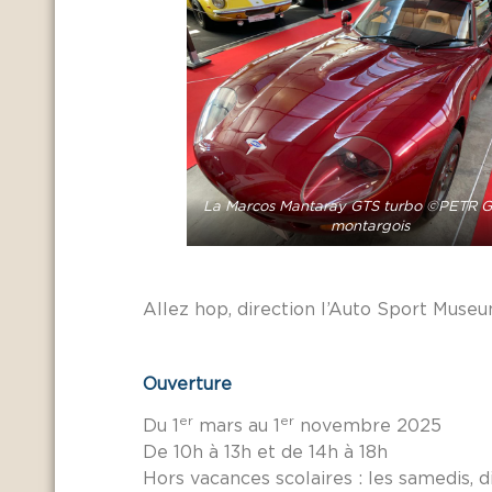
La Marcos Mantaray GTS turbo ©PETR Gâ
montargois
Allez hop, direction l’Auto Sport Museu
Ouverture
er
er
Du 1
mars au 1
novembre 2025
De 10h à 13h et de 14h à 18h
Hors vacances scolaires : les samedis, d