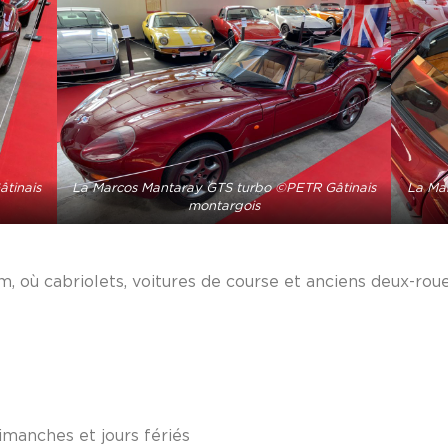
tinais
La Marcos Mantaray GTS turbo ©PETR Gâtinais
La Ma
montargois
m, où cabriolets, voitures de course et anciens deux-rou
imanches et jours fériés