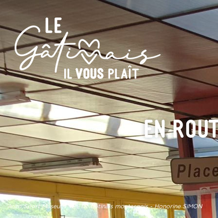
En rou
Auto Sport Museum ©PETR Gâtinais montargois - Honorine SIMON
Crédits photos : x