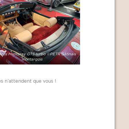
rcos Mantaray GTS turbo ©PETR Gâtinais
montargois
es n’attendent que vous !