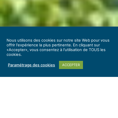
Nous utilisons des cookies sur notre site Web pour vous
offrir l'expérience la plus pertinente. En cliquant sur
«Accepter», vous consentez à l'utilisation de TOUS les
cookies.
Paramétrage des cookies
ACCEPTER
©PETR Gâtinais montargois
Visites de
villages, expositions, concerts, festivals
…
Vous aurez toujours de quoi occuper votre séjour
dans
le Gâtinais
montargois
, et ce tout au long de
l’année.