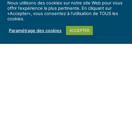
Nous utilisons des cookies sur notre site Web pour vous
offrir l'expérience la plus pertinente. En cliquant sur
«Accepter», vous consentez à l'utilisation de TOUS les
cookies.
Paramétrage des cookies
ACCEPTER
©PETR Gâtinais montargois
Visites de
villages, expositions, concerts, festivals
…
Vous aurez toujours de quoi occuper votre séjour
dans
le Gâtinais
montargois
, et ce tout au long de
l’année.
- Manifestation itinérante -
Marché de