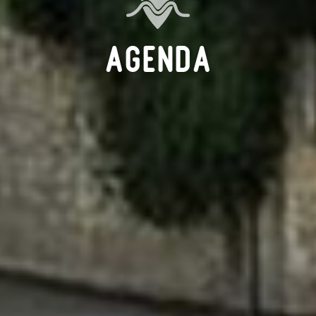
Agenda