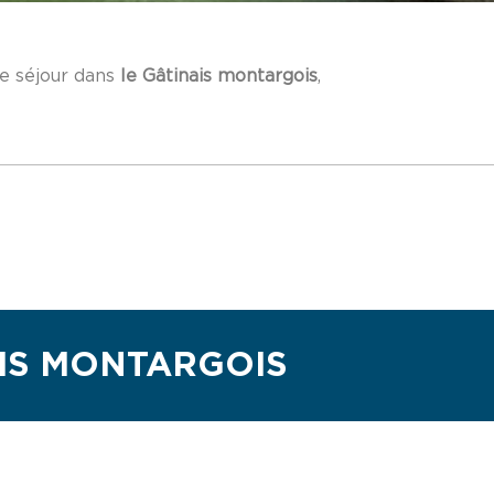
re séjour dans
le Gâtinais
montargois
,
IS MONTARGOIS