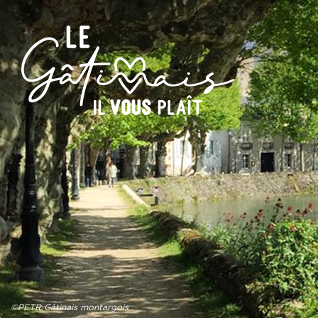
©PETR Gâtinais montargois