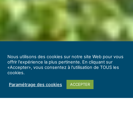
Nous utilisons des cookies sur notre site Web pour vous
offrir l'expérience la plus pertinente. En cliquant sur
«Accepter», vous consentez à l'utilisation de TOUS les
cookies.
Paramétrage des cookies
ACCEPTER
©PETR Gâtinais montargois
Visites de
villages, expositions, concerts, festivals
…
Vous aurez toujours de quoi occuper votre séjour
dans
le Gâtinais
montargois
, et ce tout au long de